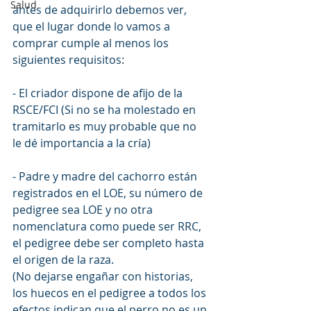
Salud
antes de adquirirlo debemos ver, 
que el lugar donde lo vamos a 
comprar cumple al menos los 
siguientes requisitos:
- El criador dispone de afijo de la 
RSCE/FCI (Si no se ha molestado en 
tramitarlo es muy probable que no 
le dé importancia a la cría)
- Padre y madre del cachorro están 
registrados en el LOE, su número de 
pedigree sea LOE y no otra 
nomenclatura como puede ser RRC, 
el pedigree debe ser completo hasta 
el origen de la raza.
(No dejarse engañar con historias, 
los huecos en el pedigree a todos los 
efectos indican que el perro no es un 