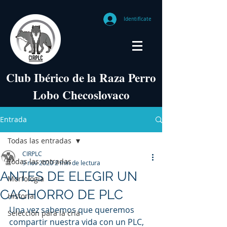
Identifícate
Club Ibérico de la Raza Perro
Lobo Checoslovaco
Entrada
Todas las entradas
CIRPLC
Todas las entradas
9 nov 2020
2 min de lectura
ANTES DE ELEGIR UN
Morfología
CACHORRO DE PLC
Historia
Una vez sabemos que queremos 
Selección para la cría
compartir nuestra vida con un PLC, 