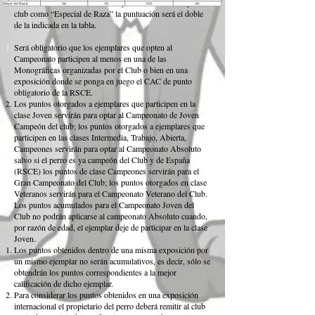
*En el caso de tratarse de una exposición nombrada por el
club como “Especial de Raza” la puntuación será el doble
de la indicada en la tabla.
Será obligatorio que los ejemplares que opten al
Campeonato participen al menos en una de las
Monográficas organizadas por el Club o bien en una
exposición donde se ponga en juego el CAC de punto
obligatorio de la RSCE.
Los puntos otorgados a ejemplares que participen en la
clase Joven servirán para optar al Campeonato de Joven
Campeón del club; los puntos otorgados a ejemplares que
participen en las clases Intermedia, Trabajo, Abierta,
Campeones servirán para optar al Campeonato Absoluto
salvo si el perro es ya campeón del Club y de España
(RSCE) los puntos de clase Campeones servirán para el
Gran Campeonato del Club; los puntos otorgados en clase
Veteranos servirán para el Campeonato Veterano del Club.
Los puntos acumulados para el Campeonato Joven del
Club no podrán aplicarse al campeonato Absoluto cuando,
por razón de edad, el ejemplar deje de participar en la clase
Joven.
Los puntos obtenidos dentro de una misma exposición por
un mismo ejemplar no serán acumulativos, es decir, sólo se
obtendrán los puntos correspondientes a la mejor
calificación de dicho ejemplar.
Para considerar los puntos obtenidos en una exposición
internacional el propietario del perro deberá remitir al club