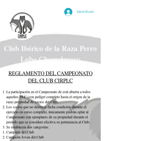
Identifícate
Club Ibérico de la Raza Perro
Lobo Checoslovaco
REGLAMENTO DEL CAMPEONATO
DEL CLUB CIRPLC
La participación en el Campeonato de está abierta a todos
aquellos PLC (con pedigrí completo hasta el origen de la
raza) propiedad de socios del Club.
Los socios que no detenten dicha condición durante el
ejercicio en curso completo, únicamente podrán optar al
Campeonato con ejemplares de su propiedad durante el
periodo que se considere efectiva su pertenencia al Club.
Se establecen dos categorías:
Campeón del Club
Campeón Joven del Club