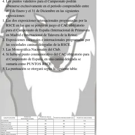
Los puntos valederos para el Campeonato podrán
obtenerse exclusivamente en el periodo comprendido entre
el 1 de Enero y el 31 de Diciembre en las siguientes
exposiciones:
Las dos exposiciones internacionales programadas por la
RSCE en las que se ponga en juego el CAC obligatorio
para el Campeonato de España (Internacional de Primavera
en Madrid e Internacional de Talavera de la Reina).
Exposiciones nacionales e internacionales programadas por
las sociedades caninas delegadas de la RSCE.
Las Monográfica Nacionales del Club.
Si hubiese punto conmemorativo del CAC obligatorio para
el Campeonato de España, en una canina delegada se
sumaría como PUNTOS RSCE
La puntuación se otorgará según la siguiente tabla: