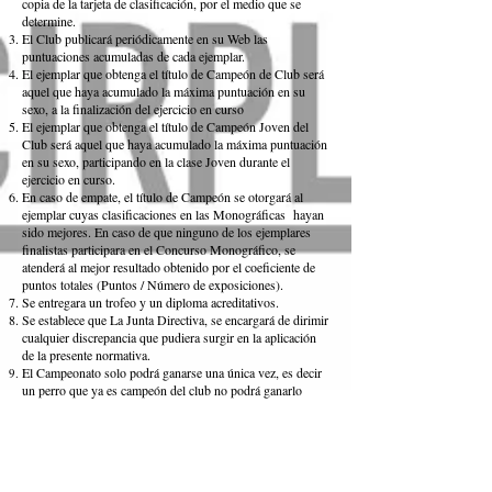
copia de la tarjeta de clasificación, por el medio que se
determine.
El Club publicará periódicamente en su Web las
puntuaciones acumuladas de cada ejemplar.
El ejemplar que obtenga el título de Campeón de Club será
aquel que haya acumulado la máxima puntuación en su
sexo, a la finalización del ejercicio en curso
El ejemplar que obtenga el título de Campeón Joven del
Club será aquel que haya acumulado la máxima puntuación
en su sexo, participando en la clase Joven durante el
ejercicio en curso.
En caso de empate, el título de Campeón se otorgará al
ejemplar cuyas clasificaciones en las Monográficas hayan
sido mejores. En caso de que ninguno de los ejemplares
finalistas participara en el Concurso Monográfico, se
atenderá al mejor resultado obtenido por el coeficiente de
puntos totales (Puntos / Número de exposiciones).
Se entregara un trofeo y un diploma acreditativos.
Se establece que La Junta Directiva, se encargará de dirimir
cualquier discrepancia que pudiera surgir en la aplicación
de la presente normativa.
El Campeonato solo podrá ganarse una única vez, es decir
un perro que ya es campeón del club no podrá ganarlo
nuevamente pasando este al segundo clasificado.
Los socios podrán presentar reclamación, tanto a las
puntuaciones parciales como a la propia resolución del